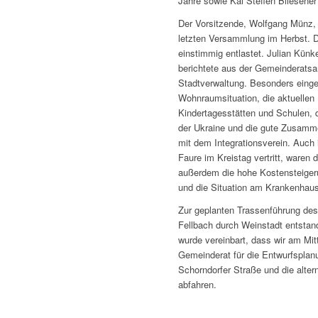
Jahre sowie Kai Steffen Bliesener
Der Vorsitzende, Wolfgang Münz, b
letzten Versammlung im Herbst. D
einstimmig entlastet. Julian Künk
berichtete aus der Gemeinderatsa
Stadtverwaltung. Besonders einge
Wohnraumsituation, die aktuellen 
Kindertagesstätten und Schulen, 
der Ukraine und die gute Zusamm
mit dem Integrationsverein. Auch
Faure im Kreistag vertritt, waren 
außerdem die hohe Kostensteige
und die Situation am Krankenhau
Zur geplanten Trassenführung de
Fellbach durch Weinstadt entstan
wurde vereinbart, dass wir am Mit
Gemeinderat für die Entwurfsplan
Schorndorfer Straße und die alter
abfahren.