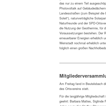
das nur zu einem Teil ausgeschö
Photovoltaik auf Gebäudedächern
Landesstraßen (zum Beispiel die
Soleil“), naturverträgliche Solar
Naturfreunde und der SPD-Ortsve
die Nutzung der Geothermie, für d
Voraussetzungen bestehen. Der Re
erneuerbarer Energien erheblich 
Weinstadt nochmal erheblich unte
folglich einen großen Nachholbeda
Mitgliederversamml
Am Freitag fand in Beutelsbach d
des Ortsvereins statt.
Für die langjährige Mitgliedschaft
geehrt: Barbara Mattes, Siglinde 