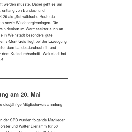
pft werden müsste. Dabei geht es um
, entlang von Bundes- und
 B 29 als „Schwäbische Route du
parks sowie Windenergieanlagen. Die
rein denken im Wärmesektor auch an
ie in Weinstadt besonders gute
ms-Murr-Kreis liegt bei der Erzeugung
unter dem Landesdurchschnitt und
r dem Kreisdurchschnitt. Weinstadt hat
rf.
ung am 20. Mai
ie diesjährige Mitgliederversammlung
 in der SPD wurden folgende Mitglieder
Forster und Walter Dierlamm für 50