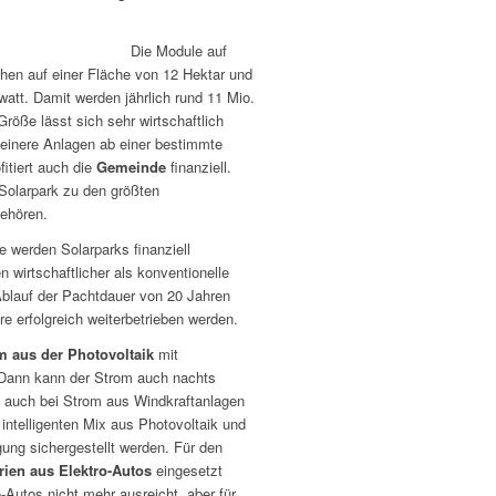
Die Module auf
ehen auf einer Fläche von 12 Hektar und
att. Damit werden jährlich rund 11 Mio.
röße lässt sich sehr wirtschaftlich
kleinere Anlagen ab einer bestimmte
itiert auch die
Gemeinde
finanziell.
Solarpark zu den größten
gehören.
 werden Solarparks finanziell
n wirtschaftlicher als konventionelle
blauf der Pachtdauer von 20 Jahren
re erfolgreich weiterbetrieben werden.
m
aus der Photovoltaik
mit
Dann kann der Strom auch nachts
as auch bei Strom aus Windkraftanlagen
intelligenten Mix aus Photovoltaik und
ung sichergestellt werden. Für den
rien aus Elektro-Autos
eingesetzt
-Autos nicht mehr ausreicht, aber für