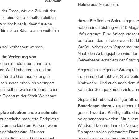
Wendelin
Häfele
aus Neresheim.
 der Frage, wie die Zukunft der
oll eine Kelter erhalten bleiben,
dieser Freiflächen-Solaranlage st
wird noch nach Ideen für eine
haben eine Leistung von 10 Megaw
rhin sollen Räume auch weiterhin
kWh erzeugt. Eine Anlage dieser G
betreiben, das gilt aber auch für 
Größe. Neben dem Verpächter prof
n
soll verbessert werden.
Nach den Anfangsjahren wird der 
t die
Verlegung von
Gewerbesteuerzahlern der Stadt 
 schon im nächsten Jahr sein.
Angesichts steigender Strompreise
eis: Wer Umbauten im und am
zunehmend attraktiver. Sie arbeite
n für die Glasfaserleitungen
Kraftwerke. Und auch nach dem A
schlusses erheblich verringert
kann der Solarpark noch viele Jah
ni soll es weitere Informationen
m Eigentum der Stadt Weinstadt
Geplant ist, überschüssigen
Stro
Batteriespeichern
zu speichern. 
genutzt werden. Künftig sollte d
kplatzsituation
und
zu schmale
so gehandhabt werden. Mit einem 
zusätzliche markierte Parkplätze
Windkraft könnte dann die Versorg
lle von unerlaubtem Parken, wenn
Solarpark sollen gebrauchte
Batte
 gefährdet wird. Mitunter
werden, deren Leistung für Elektro
ontrolliert, dass Garagen auch