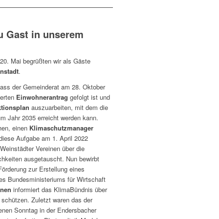
u Gast in unserem
20. Mai begrüßten wir als Gäste
nstadt
.
, dass der Gemeinderat am 28. Oktober
ierten
Einwohnerantrag
gefolgt ist und
tionsplan
auszuarbeiten, mit dem die
um Jahr 2035 erreicht werden kann.
hen, einen
Klimaschutzmanager
t diese Aufgabe am 1. April 2022
Weinstädter Vereinen über die
hkeiten ausgetauscht. Nun bewirbt
Förderung zur Erstellung eines
s Bundesministeriums für Wirtschaft
onen
informiert das KlimaBündnis über
 schützen. Zuletzt waren das der
fenen Sonntag in der Endersbacher