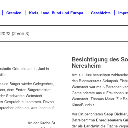
Gremien
Kreis, Land, Bund und Europa
Geschichte
Impr
2022 (2 von 3)
Besichtigung des So
Neresheim
tadts Ortsteile am 1. Juni in
tte.
Am 10. Juni besuchten zahlreiche
den Biodiversitäts-Solarpark Elc
n und Bürger wieder Gelegenheit,
Weinstadt war mit 5 Personen ver
ann, dem Ersten Bürgermeister
Gemeinderäte aus 3 Fraktionen un
 der Stadtwerke Weinstadt
Weinstadt, Thomas Meier. Zur Bes
 ins Gespräch zu kommen. Davon
KlimaBündnis.
prachen offen an, was ihnen auf
Vor Ort berichteten
Sepp Bichler
Betreiberfirma
Energiebauern G
An der Kirche St.
der als
Landwirt
die Fläche verpa