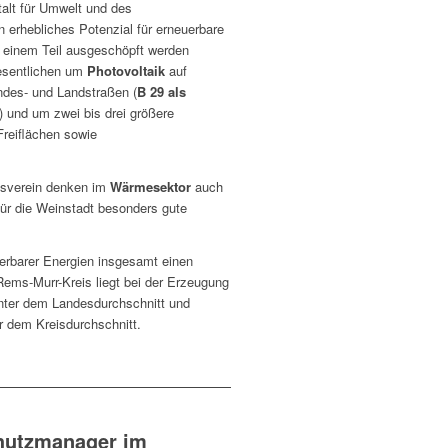
alt für Umwelt und des
n erhebliches Potenzial für erneuerbare
u einem Teil ausgeschöpft werden
esentlichen um
Photovoltaik
auf
des- und Landstraßen (
B 29 als
) und um zwei bis drei größere
Freiflächen sowie
tsverein denken im
Wärmesektor
auch
für die Weinstadt besonders gute
erbarer Energien insgesamt einen
Rems-Murr-Kreis liegt bei der Erzeugung
unter dem Landesdurchschnitt und
r dem Kreisdurchschnitt.
hutzmanager im