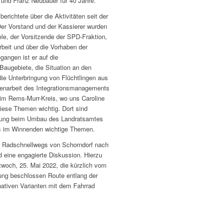
 und Franz Neubauer für 40 Jahre.
erichtete über die Aktivitäten seit der
er Vorstand und der Kassierer wurden
ele, der Vorsitzende der SPD-Fraktion,
rbeit und über die Vorhaben der
gangen ist er auf die
Baugebiete, die Situation an den
die Unterbringung von Flüchtlingen aus
enarbeit des Integrationsmanagements
 im Rems-Murr-Kreis, wo uns Caroline
diese Themen wichtig. Dort sind
rung beim Umbau des Landratsamtes
s im Winnenden wichtige Themen.
s Radschnellwegs von Schorndorf nach
d eine engagierte Diskussion. Hierzu
twoch, 25. Mai 2022, die kürzlich vom
ung beschlossen Route entlang der
nativen Varianten mit dem Fahrrad