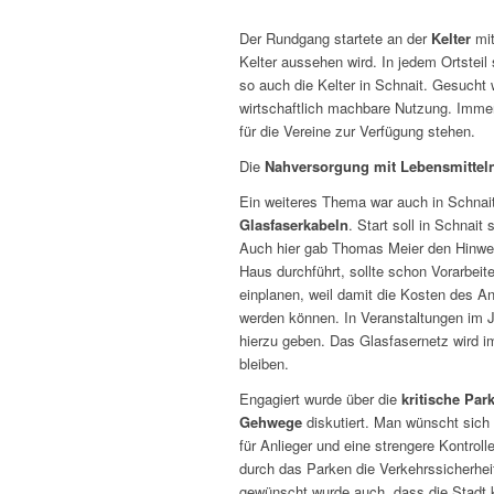
Der Rundgang startete an der
Kelter
mit
Kelter aussehen wird. In jedem Ortsteil s
so auch die Kelter in Schnait. Gesucht 
wirtschaftlich machbare Nutzung. Imme
für die Vereine zur Verfügung stehen.
Die
Nahversorgung mit Lebensmittel
Ein weiteres Thema war auch in Schnai
Glasfaserkabeln
. Start soll in Schnait
Auch hier gab Thomas Meier den Hinw
Haus durchführt, sollte schon Vorarbeite
einplanen, weil damit die Kosten des An
werden können. In Veranstaltungen im Ju
hierzu geben. Das Glasfasernetz wird i
bleiben.
Engagiert wurde über die
kritische Par
Gehwege
diskutiert. Man wünscht sich 
für Anlieger und eine strengere Kontro
durch das Parken die Verkehrssicherheit
gewünscht wurde auch, dass die Stadt k