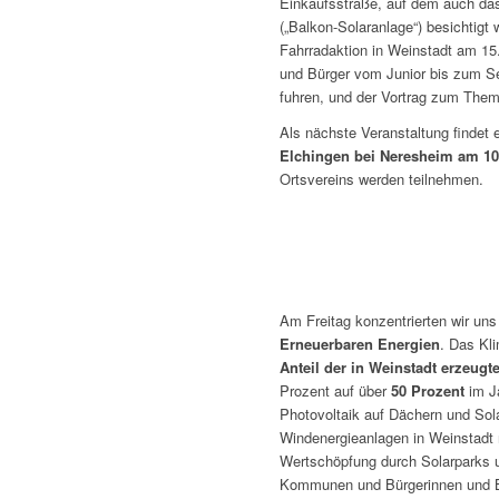
Einkaufsstraße, auf dem auch das
(„Balkon-Solaranlage“) besichtigt
Fahrradaktion in Weinstadt am 15
und Bürger vom Junior bis zum S
fuhren, und der Vortrag zum Them
Als nächste Veranstaltung findet 
Elchingen bei Neresheim am 10
Ortsvereins werden teilnehmen.
Am Freitag konzentrierten wir uns
Erneuerbaren Energien
. Das Kl
Anteil der in Weinstadt erzeug
Prozent auf über
50 Prozent
im J
Photovoltaik auf Dächern und Sola
Windenergieanlagen in Weinstadt 
Wertschöpfung durch Solarparks u
Kommunen und Bürgerinnen und Bür