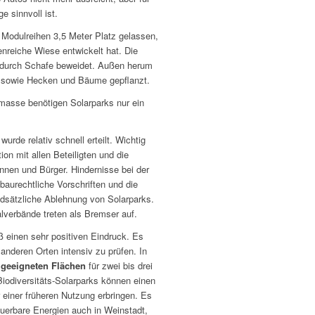
 sinnvoll ist.
Modulreihen 3,5 Meter Platz gelassen,
nreiche Wiese entwickelt hat. Die
 durch Schafe beweidet. Außen herum
 sowie Hecken und Bäume gepflanzt.
masse benötigen Solarparks nur ein
rde relativ schnell erteilt. Wichtig
on mit allen Beteiligten und die
innen und Bürger. Hindernisse bei der
aurechtliche Vorschriften und die
ndsätzliche Ablehnung von Solarparks.
verbände treten als Bremser auf.
ß einen sehr positiven Eindruck. Es
 anderen Orten intensiv zu prüfen. In
 geeigneten Flächen
für zwei bis drei
Biodiversitäts-Solarparks können einen
einer früheren Nutzung erbringen. Es
neuerbare Energien auch in Weinstadt,