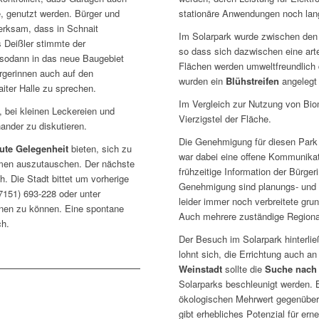
stationäre Anwendungen noch lange
e, genutzt werden. Bürger und
erksam, dass in Schnait
Im Solarpark wurde zwischen den 
 Deißler stimmte der
so dass sich dazwischen eine arte
 sodann in das neue Baugebiet
Flächen werden umweltfreundlich
gerinnen auch auf den
wurden ein
Blühstreifen
angelegt
iter Halle zu sprechen.
Im Vergleich zur Nutzung von Bio
, bei kleinen Leckereien und
Vierzigstel der Fläche.
ander zu diskutieren.
Die Genehmigung für diesen Park wu
ute Gelegenheit
bieten, sich zu
war dabei eine offene Kommunikati
hemen auszutauschen. Der nächste
frühzeitige Information der Bürger
. Die Stadt bittet um vorherige
Genehmigung sind planungs- und b
151) 693-228 oder unter
leider immer noch verbreitete gru
nen zu können. Eine spontane
Auch mehrere zuständige Regional
ch.
Der Besuch im Solarpark hinterlie
lohnt sich, die Errichtung auch an
Weinstadt
sollte die
Suche nach
Solarparks beschleunigt werden. 
ökologischen Mehrwert gegenüber 
gibt erhebliches Potenzial für er