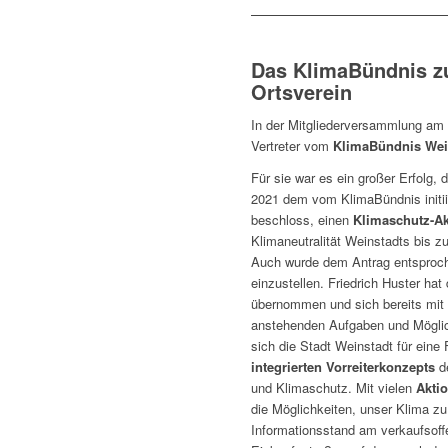
Das KlimaBündnis z
Ortsverein
In der Mitgliederversammlung am 
Vertreter vom
KlimaBündnis Wei
Für sie war es ein großer Erfolg
2021 dem vom KlimaBündnis initi
beschloss, einen
Klimaschutz-Ak
Klimaneutralität Weinstadts bis z
Auch wurde dem Antrag entsproc
einzustellen. Friedrich Huster ha
übernommen und sich bereits mit 
anstehenden Aufgaben und Möglic
sich die Stadt Weinstadt für eine 
integrierten Vorreiterkonzepts
de
und Klimaschutz. Mit vielen
Akti
die Möglichkeiten, unser Klima zu
Informationsstand am verkaufsof