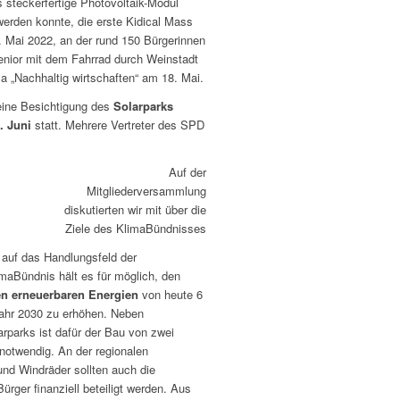
 steckerfertige Photovoltaik-Modul
 werden konnte, die erste Kidical Mass
. Mai 2022, an der rund 150 Bürgerinnen
enior mit dem Fahrrad durch Weinstadt
a „Nachhaltig wirtschaften“ am 18. Mai.
eine Besichtigung des
Solarparks
. Juni
statt. Mehrere Vertreter des SPD
Auf der
Mitgliederversammlung
diskutierten wir mit über die
Ziele des KlimaBündnisses
 auf das Handlungsfeld der
imaBündnis hält es für möglich, den
ten erneuerbaren Energien
von heute 6
ahr 2030 zu erhöhen. Neben
rparks ist dafür der Bau von zwei
notwendig. An der regionalen
nd Windräder sollten auch die
ger finanziell beteiligt werden. Aus